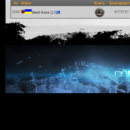
№
Игрок
Класс
Благородс
2262
6775757
Steel Axes
[12]