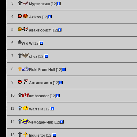
3
Мурзилкиш
[12]
4
Azikos
[12]
5
авантюрист
[12]
6
W o W
[12]
7
chez
[12]
8
Floki From Hell
[12]
9
Антикатисто
[12]
10
ambasodor
[12]
11
Wartsila
[12]
12
Чемодан-Чик
[12]
13
Inquisitor
[12]