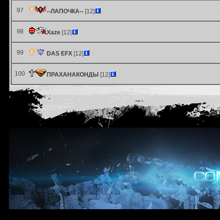
97
--ЛАПОЧКА--
[12]
98
Xaze
[12]
99
DAS EFX
[12]
100
ПРАХАНАКОНДЫ
[12]