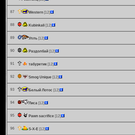
87
Western
[12]
88
Kubinkali
[12]
89
Улль
[12]
90
Раздолбай
[12]
91
табуретик
[12]
92
Smog Unique
[12]
93
Белый Лотос
[12]
94
Лиса
[12]
95
Pawn sacrifice
[12]
96
S-X-E
[12]