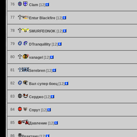
76
Clam
[12]
77
Entur Blackfire
[12]
78
SMURFEONOK
[12]
79
DTranquillity
[12]
80
vanagel
[12]
81
Serebren
[12]
82
Вал супер боец
[12]
83
Серджо
[12]
84
Спрут
[12]
85
Давление
[12]
86
Реактанц
[12]