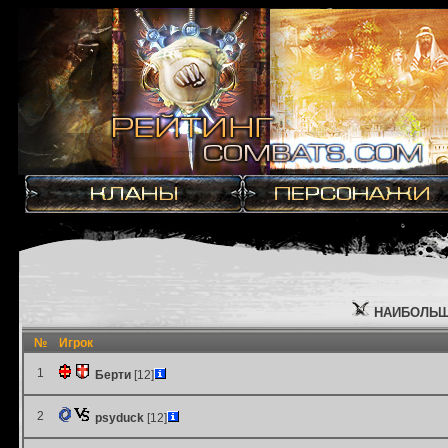
НАИБОЛЬШ
№
Игрок
1
Берти
[12]
2
psyduck
[12]