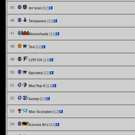
45
mr kost
[12]
46
Tempuous
[12]
47
Moonshade
[12]
48
Тея
[12]
49
LVIV UA
[12]
50
Крузяка
[12]
51
MucTep-X
[12]
52
kanap
[12]
53
War-Scorpion
[12]
54
Korona Bro
[12]