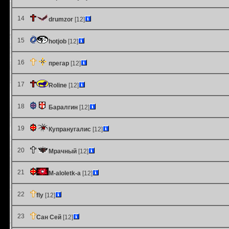
14
drumzor
[12]
15
hotjob
[12]
16
прегар
[12]
17
Roline
[12]
18
Баралгин
[12]
19
Купранугалис
[12]
20
Мрачный
[12]
21
M-aloletk-a
[12]
22
fly
[12]
23
Сан Сей
[12]