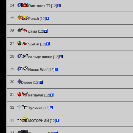
24
Пистолет ТТ
[12]
25
Punch
[12]
26
рама
[12]
27
SSA-P
[12]
28
сальце пивце
[12]
29
Nexus Wolf
[12]
30
Dipper
[12]
31
karnaval
[12]
32
Тусичка
[12]
33
МОТОРНИЙ
[12]