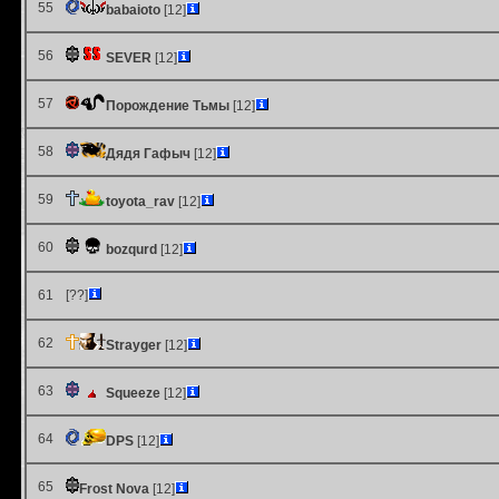
55
babaioto
[12]
56
SEVER
[12]
57
Порождение Тьмы
[12]
58
Дядя Гафыч
[12]
59
toyota_rav
[12]
60
bozqurd
[12]
61
[??]
62
Strayger
[12]
63
Squeeze
[12]
64
DPS
[12]
65
Frost Nova
[12]