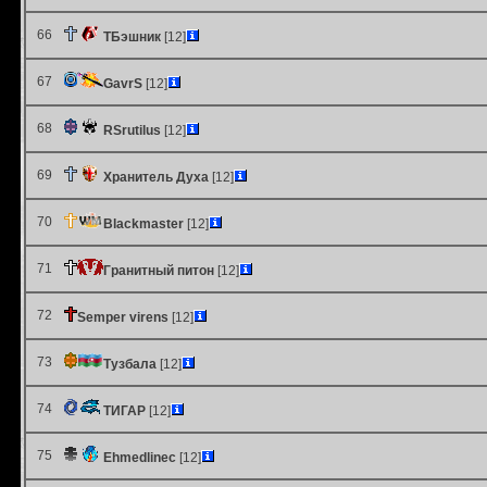
66
ТБэшник
[12]
67
GavrS
[12]
68
RSrutilus
[12]
69
Хранитель Духа
[12]
70
Blackmaster
[12]
71
Гранитный питон
[12]
72
Semper virens
[12]
73
Тузбала
[12]
74
ТИГАР
[12]
75
Ehmedlinec
[12]