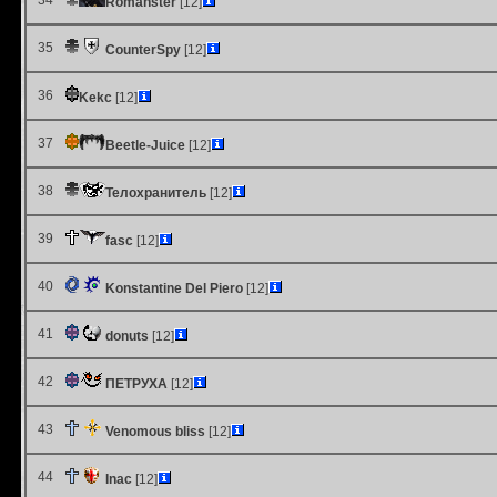
34
Romanster
[12]
35
CounterSpy
[12]
36
Kekc
[12]
37
Beetle-Juice
[12]
38
Телохранитель
[12]
39
fasc
[12]
40
Konstantine Del Piero
[12]
41
donuts
[12]
42
ПЕТРУХА
[12]
43
Venomous bliss
[12]
44
Inac
[12]