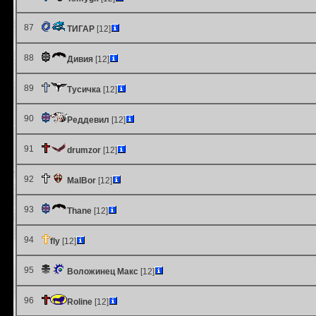
87
ТИГАР
[12]
88
Дивия
[12]
89
Тусичка
[12]
90
Реддевил
[12]
91
drumzor
[12]
92
MalBor
[12]
93
Thane
[12]
94
fly
[12]
95
Воложинец Макс
[12]
96
Roline
[12]