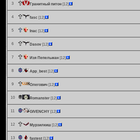
3
Гранитный питон
[12]
4
fasc
[12]
5
Inac
[12]
6
Dasov
[12]
7
Изя Пепельман
[12]
8
App_best
[12]
9
Олегович
[12]
10
Romanster
[12]
11
GIVENCHY
[12]
12
Мурзилкиш
[12]
13
fastest
[12]