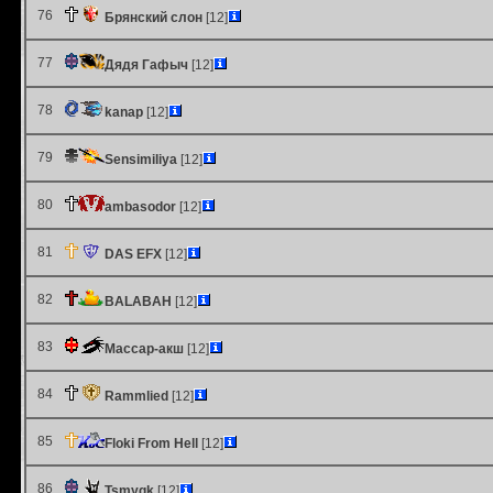
76
Брянский слон
[12]
77
Дядя Гафыч
[12]
78
kanap
[12]
79
Sensimiliya
[12]
80
ambasodor
[12]
81
DAS EFX
[12]
82
BALABAH
[12]
83
Массар-акш
[12]
84
Rammlied
[12]
85
Floki From Hell
[12]
86
Tsmygk
[12]