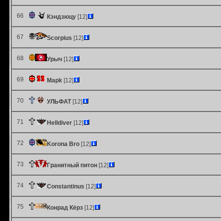
66
Кэндзюцу
[12]
67
Scorpius
[12]
68
Урыч
[12]
69
Mapk
[12]
70
УЛЬФАТ
[12]
71
Helldiver
[12]
72
Korona Bro
[12]
73
Гранитный питон
[12]
74
Constantinus
[12]
75
Конрад Кёрз
[12]