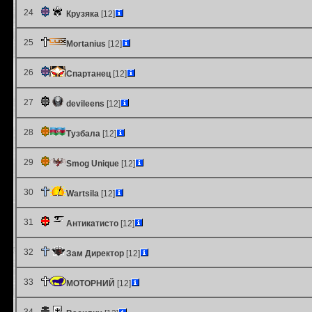
24
Крузяка
[12]
25
Mortanius
[12]
26
Спартанец
[12]
27
devileens
[12]
28
Тузбала
[12]
29
Smog Unique
[12]
30
Wartsila
[12]
31
Антикатисто
[12]
32
Зам Директор
[12]
33
МОТОРНИЙ
[12]