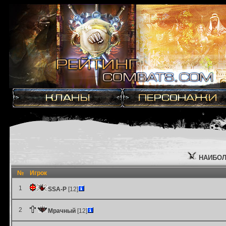
НАИБОЛ
№
Игрок
1
SSA-P
[12]
2
Мрачный
[12]