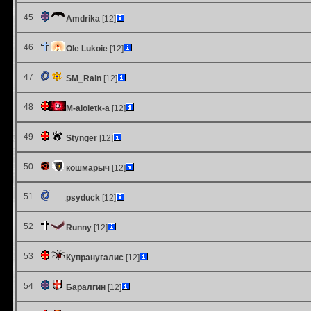
45
Amdrika
[12]
46
Ole Lukoie
[12]
47
SM_Rain
[12]
48
M-aloletk-a
[12]
49
Stynger
[12]
50
кошмарыч
[12]
51
psyduck
[12]
52
Runny
[12]
53
Купранугалис
[12]
54
Баралгин
[12]