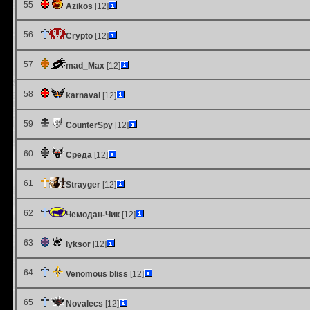
55
Azikos
[12]
56
Crypto
[12]
57
mad_Max
[12]
58
karnaval
[12]
59
CounterSpy
[12]
60
Среда
[12]
61
Strayger
[12]
62
Чемодан-Чик
[12]
63
lyksor
[12]
64
Venomous bliss
[12]
65
Novalecs
[12]