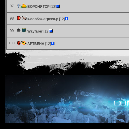
97
ВОРОНЯТОР
[12]
98
к-олобок-агресо-р
[12]
99
Wayfarer
[12]
100
АРТВЕНА
[12]