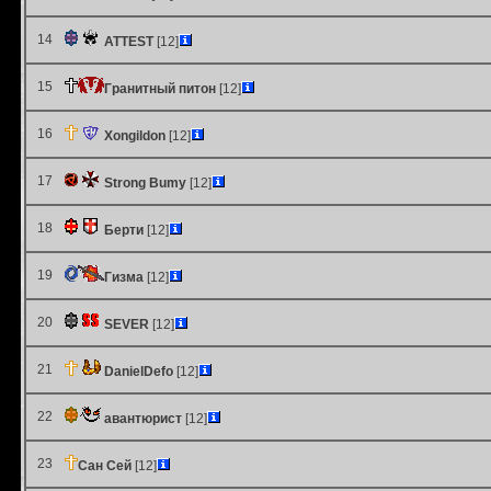
14
ATTEST
[12]
15
Гранитный питон
[12]
16
Xongildon
[12]
17
Strong Bumy
[12]
18
Берти
[12]
19
Гизма
[12]
20
SEVER
[12]
21
DanielDefo
[12]
22
авантюрист
[12]
23
Сан Сей
[12]