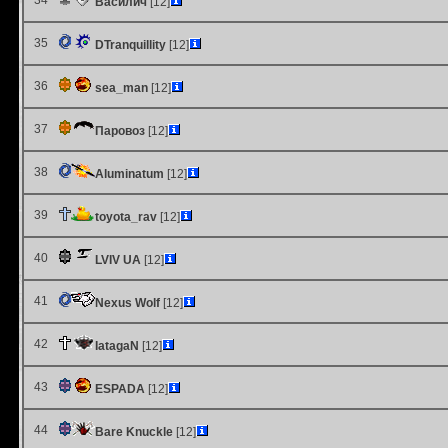
34
Василич
[12]
35
DTranquillity
[12]
36
sea_man
[12]
37
Паровоз
[12]
38
Aluminatum
[12]
39
toyota_rav
[12]
40
LVIV UA
[12]
41
Nexus Wolf
[12]
42
IatagaN
[12]
43
ESPADA
[12]
44
Bare Knuckle
[12]