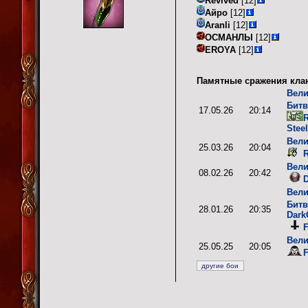
Revived
[12]
Айро
[12]
Aranli
[12]
ОСМАНЛЫ
[12]
EROYA
[12]
Памятные сражения кла
Вели
Битв
17.05.26
20:14
R
Stee
Вели
25.03.26
20:04
R
Вели
08.02.26
20:42
D
Вели
Битв
28.01.26
20:35
Dark
F
Вели
25.05.25
20:05