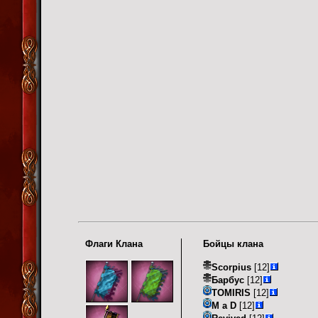
Флаги Клана
Бойцы клана
Scorpius
[12]
Барбус
[12]
TOMIRIS
[12]
M a D
[12]