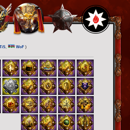
5
TiS
,
WoF
)