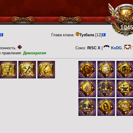
104
Глава клана:
Тузбала
[12]
лонность:
Союз:
RISC X
(
KoDG
,
п правления:
Демократия