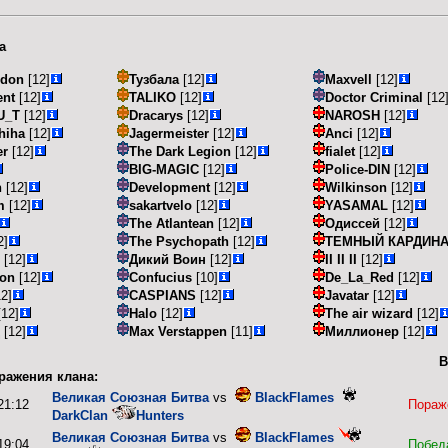
а
idon
[12]
Тузбала
[12]
Maxvell
[12]
ent
[12]
TALIKO
[12]
Doctor Criminal
[12
U_T
[12]
Dracarys
[12]
NAROSH
[12]
hiha
[12]
Jagermeister
[12]
Anci
[12]
er
[12]
The Dark Legion
[12]
fialet
[12]
BIG-MAGIC
[12]
Police-DIN
[12]
n
[12]
Development
[12]
Wilkinson
[12]
m
[12]
sakartvelo
[12]
YASAMAL
[12]
The Atlantean
[12]
Одиссей
[12]
2]
The Psychopath
[12]
ТЕМНЫЙ КАРДИН
[12]
Дикий Воин
[12]
II II II
[12]
mon
[12]
Confucius
[10]
De_La_Red
[12]
2]
CASPIANS
[12]
Javatar
[12]
12]
Halo
[12]
The air wizard
[12]
[12]
Max Verstappen
[11]
Миллионер
[12]
В
ражения клана:
Великая Союзная Битва
vs
BlackFlames
21:12
Пораж
DarkClan
Hunters
Великая Союзная Битва
vs
BlackFlames
19:04
Побед