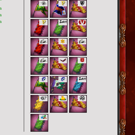
а
а
а