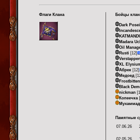
Флаги Клана
Бойцы клан
Dark Pose
Incandesc
KATMAND
Madara Uc
Oil Manag
Rusti
[12]
Verstappe
XL Elysiu
Абрек
[12]
Медоед
[1
Frostbitten
Black De
nickman
[1
Копеечка
[
Мухаммад
Памятные с
07.06.26
02.05.26