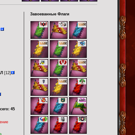
Завоеванные Флаги
]
АЛ
[12]
сего:
45
ение
а