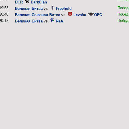
DCR
DarkClan
19:53
Побед
Великая Битва
vs
Freehold
20:40
Побед
Великая Союзная Битва
vs
Levsha
OFC
20:12
Побед
Великая Битва
vs
NeA