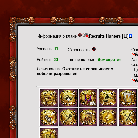
Информация о клане
Recruits Hunters
[11]
Уровень:
11
Склонность:
Со
Рейтинг:
33
Тип правления:
Демократия
Ал
Сос
Девиз клана:
Охотник не спрашивает у
Ц
добычи разрешения
М