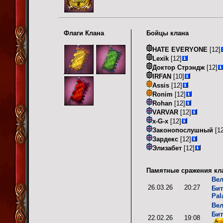
Флаги Клана
Бойцы клана
HATE EVERYONE
[12]
Lexik
[12]
Доктор Стрэндж
[12]
IRFAN
[10]
Assis
[12]
Ronim
[12]
Rohan
[12]
VARVAR
[12]
x-G-x
[12]
Законопослушный
[12
Зардекс
[12]
Элизабет
[12]
Памятные сражения кл
Вел
26.03.26
20:27
Бит
Pal
Вел
Бит
22.02.26
19:08