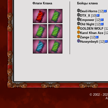
Флаги Клана
Бойцы клана
Devil-Horns
[12]
DTX_X
[10]
Empower
[12]
Old Night
[12]
GOLDEN WOLF
[1
Karol Khan Aze
[12
Zange
[12]
Huseynbeyli
[12]
© 2002 - 202
A