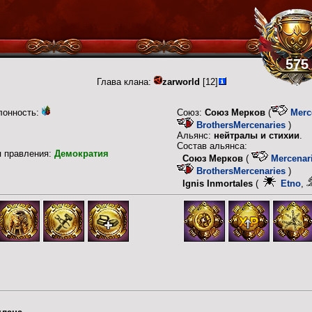
575
Глава клана:
zarworld
[12]
лонность:
Союз:
Союз Мерков
(
Merc
BrothersMercenaries
)
Альянс:
нейтралы и стихии
.
Состав альянса:
п правления:
Демократия
Союз Мерков
(
Mercenar
BrothersMercenaries
)
lgnis Inmortales
(
Etno
,