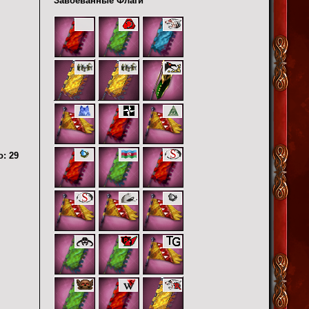
Завоеванные Флаги
о:
29