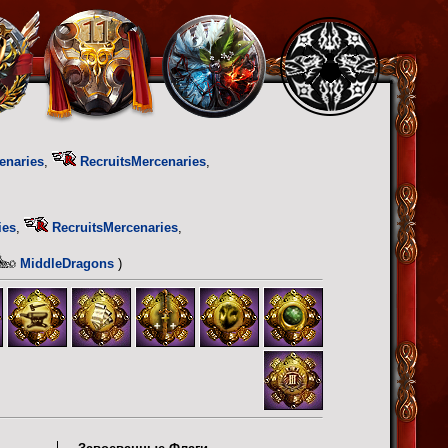
enaries
,
RecruitsMercenaries
,
ies
,
RecruitsMercenaries
,
MiddleDragons
)