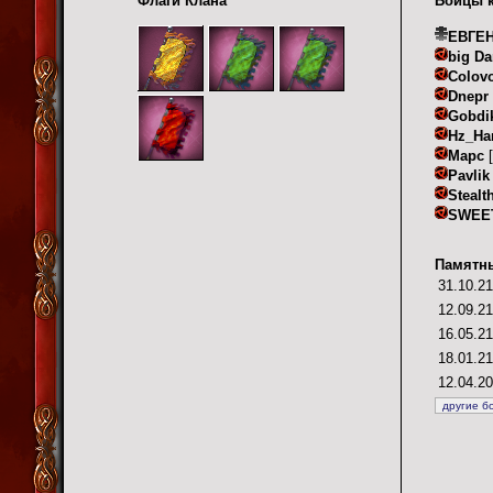
Флаги Клана
Бойцы 
ЕВГЕ
big D
Colovo
Dnepr
Gobdi
Hz_Ha
Mapc
[
Pavli
Stealt
SWEE
Памятны
31.10.21
12.09.21
16.05.21
18.01.21
12.04.20