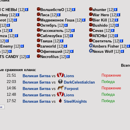
клана
Н С НЕВЫ
[12]
ВолшебствО
[12]
ahunter
[12]
ankey
[12]
Лиса
[12]
War Hero
[12]
rot
[12]
Медвежонок Гоша
[12]
Bier Kill
[12]
[12]
Октябръ
[12]
Bushido
[12]
k
[12]
Рассекатель
[12]
Cevas
[12]
mza
[12]
Саблезубка
[12]
АПСНЫ
[12]
12]
Таиша
[12]
Светитель
[12]
k Enemy
[12]
zarworld
[12]
Ambers Fisher
[12]
h
[12]
Офигевший
[12]
Nexus Wolf
[12]
TS CANDY
[12]
Necrofilus
[12]
Всег
е сражения клана:
21:51
Поражение
Великая Битва
vs
Lions
22:03
Победа
Великая Битва
vs
DarkCelestialclan
14:06
Поражение
Великая Битва
vs
Forpost
12:48
Победа
Великая Битва
vs
Lions
17:52
Победа
Великая Битва
vs
SteelKnights