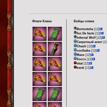
Флаги Клана
Бойцы клана
Bormotoha
[12]
fon De facto
[12]
Infernal Wolf
[12]
Секретный агент
[1
Chaoli
[12]
coolbaba
[12]
Maxx
[12]
Хоссэ
[12]
skat
[12]
trenk
[11]