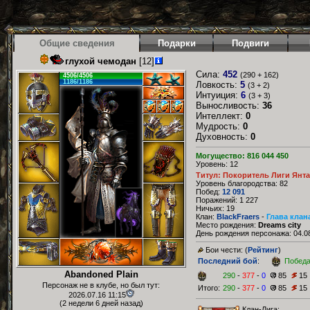
Общие сведения
Подарки
Подвиги
глухой чемодан
[12]
Сила:
452
(290 + 162)
4506/4506
1186/1186
Ловкость:
5
(3 + 2)
Интуиция:
6
(3 + 3)
Выносливость:
36
Интеллект:
0
Мудрость:
0
Духовность:
0
Могущество: 816 044 450
Уровень: 12
Титул: Покоритель Лиги Янт
Уровень благородства: 82
Побед:
12 091
Поражений: 1 227
Ничьих: 19
Клан:
BlackFraers
-
Глава клан
Место рождения:
Dreams city
День рождения персонажа: 04.08
Бои чести: (
Рейтинг
)
Последний бой
:
Побед
Abandoned Plain
290
-
377
-
0
85
15
Персонаж не в клубе, но был тут:
Итого:
290
-
377
-
0
85
15
2026.07.16 11:15
(2 недели 6 дней назад)
Клан-Лига: