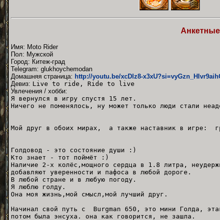
Анкетные
Имя: Moto Rider
Пол: Мужской
Город: Китеж-град
Telegram: glukhoychemodan
Домашняя страница:
http://youtu.be/xcDlz8-x3xU?si=vyGzn_HIvr9ai
Девиз:
Live to ride, Ride to live
Увлечения / хобби:
Я вернулся в игру спустя 15 лет.
Ничего не поменялось, ну может только люди стали неад
Мой друг в обоих мирах, а также наставник в игре: г
Голдовод - это состояние души :)
Кто знает - тот поймёт :)
Наличие 2-х колёс,мощного сердца в 1.8 литра, неудерж
добавляют уверенности и пафоса в любой дороге.
В любой стране и в любую погоду.
Я люблю голду.
Она моя жизнь,мой смысл,мой лучший друг.
Начинал свой путь с Burgman 650, это мини Голда, эт
потом была энсуха. она как говорится, не зашла.