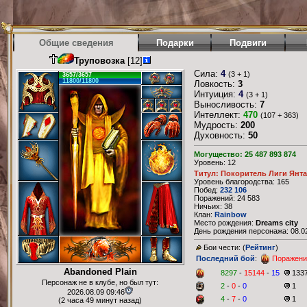
Общие сведения
Подарки
Подвиги
Труповозка
[12]
Сила:
4
(3 + 1)
3657/3657
11800/11800
Ловкость:
3
Интуиция:
4
(3 + 1)
Выносливость:
7
Интеллект:
470
(107 + 363)
Мудрость:
200
Духовность:
50
Могущество: 25 487 893 874
Уровень: 12
Титул: Покоритель Лиги Янт
Уровень благородства: 165
Побед:
232 106
Поражений: 24 583
Ничьих: 38
Клан:
Rainbow
Место рождения:
Dreams city
День рождения персонажа: 08.02
Бои чести: (
Рейтинг
)
Последний бой
:
Поражени
Abandoned Plain
8297
-
15144
-
15
133
Персонаж не в клубе, но был тут:
2
-
0
-
0
1
2026.08.09 09:46
4
-
7
-
0
1
(2 часа 49 минут назад)