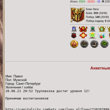
Итого:
8303
-
15151
-
15
133
Клан-Лига:
Боёв:
333
(
33/45
)
Побед:
140
(
20/30
)
Побед подряд:
0
(
0
Анкетные
Имя: Павел
Пол: Мужской
Город: Санкт-Петербург
Увлечения / хобби:
20.06.21 20:52 Труповозка достиг уровня 12!
Принимаю воспитанников
http://capitalcity.combats.com/logs.pl?log=1739207886