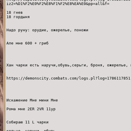
iz2=%D1%F2%E0%F2%E8%F1%F2%E8%EA%E0&pp=all&f=
18 гнев
18 гордыня
Надо руну: орудие, ожерелье, поножи
Але мне 600 + гриб
Хан чарки есть наручи,обувь,серьги, броня, ожерелье, 
https://demonscity.combats.com/logs.pl?log=1786117851
Искажение Мне мини Мне
Рома мне 2ER 2VR 11ур
Собираю 11 L чарки
кольцо, наручи, обувь,