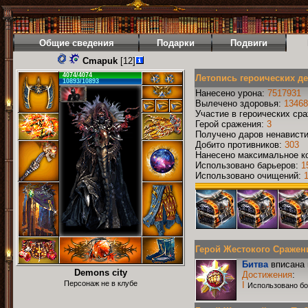
Общие сведения
Подарки
Подвиги
Cmapuk
[12]
4074/4074
Летопись героических д
10893/10893
Нанесено урона:
7517931
Вылечено здоровья:
13468
Участие в героических ср
Герой сражения:
3
Получено даров ненавист
Добито противников:
303
Нанесено максимальное ко
Использовано барьеров:
1
Использовано очищений:
Герой Жестокого Сражения
Битва
вписана 
Demons city
Достижения
:
Персонаж не в клубе
I
Использовано бо