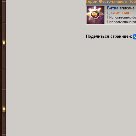
Герой Жесточайшего Побо
Битва
вписана 
Достижения
:
I
Использовано бо
I
Использовано б
Поделиться страницей: