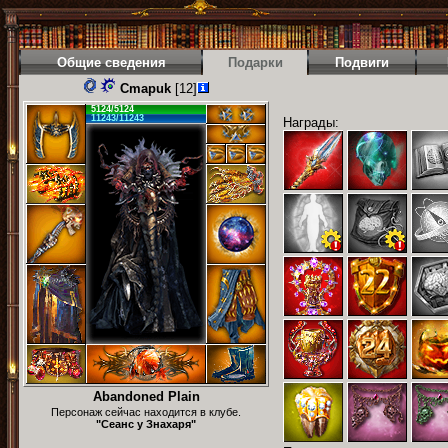
Общие сведения
Подарки
Подвиги
Cmapuk
[12]
5124/5124
11243/11243
Награды:
Abandoned Plain
Персонаж сейчас находится в клубе.
"Сеанс у Знахаря"