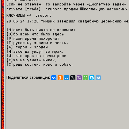
Если не отвечаю, то закройте через «Диспетчер задач»
private [trade] :rupor: продам 🟧коллекцию насекомых в
КЛЮЧНИЦЫ 🗝️ :rupor:
28.06.24 17:28 тимрик завершил свадебную церемонию ме
[М]ожет быть никто не вспомнит
[О]бо всем что было здесь.
[Р]ядом время похоронит
[Т]русость, эгоизм и честь.
[А] герои и злодеи
[Н]авсегда уйдут во мрак.
[И] кто прав на самом деле
[У]же не узнать никак,
[С]редь костей, крыс и собак.
Поделиться страницей: