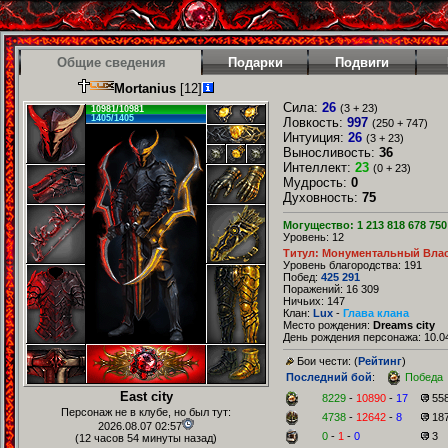
Общие сведения
Подарки
Подвиги
Mortanius
[12]
Сила:
26
(3 + 23)
10981/10981
1405/1405
Ловкость:
997
(250 + 747)
Интуиция:
26
(3 + 23)
Выносливость:
36
Интеллект:
23
(0 + 23)
Мудрость:
0
Духовность:
75
Могущество: 1 213 818 678 750
Уровень: 12
Титул: Монументальный Вла
Уровень благородства: 191
Побед:
425 291
Поражений: 16 309
Ничьих: 147
Клан:
Lux
-
Глава клана
Место рождения:
Dreams city
День рождения персонажа: 10.04
Бои чести: (
Рейтинг
)
Последний бой
:
Победа
East city
8229
-
10890
-
17
55
Персонаж не в клубе, но был тут:
4738
-
12642
-
8
18
2026.08.07 02:57
0
-
1
-
0
3
(12 часов 54 минуты назад)