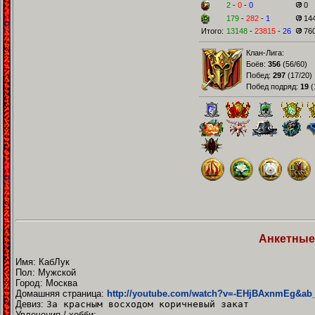
2
-
0
-
0
0
179
-
282
-
1
14
Итого:
13148
-
23815
-
26
76
Клан-Лига:
Боёв:
356
(
56/60
)
Побед:
297
(
17/20
)
Побед подряд:
19
(
Анкетные
Имя: КабЛук
Пол: Мужской
Город: Москва
Домашняя страница:
http://youtube.com/watch?v=-EHjBAxnmEg&ab
Девиз:
За красным восходом коричневый закат
Увлечения / хобби: