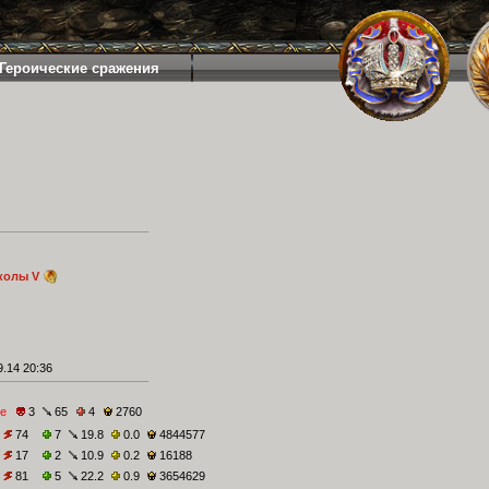
Героические сражения
колы V
.14 20:36
е
3
65
4
2760
74
7
19.8
0.0
4844577
17
2
10.9
0.2
16188
81
5
22.2
0.9
3654629