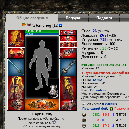
Общие сведения
Подарки
Подвиги
artemcheg
[12]
Сила:
26
(3 + 23)
11190/11190
38/38
Ловкость:
26
(3 + 23)
Интуиция:
798
(261 + 537)
Выносливость:
100
Интеллект:
23
(0 + 23)
Мудрость:
0
Духовность:
0
Могущество: 129 025 028 151
Уровень: 12
Титул: Властитель Желтой Ш
Уровень благородства: 174
Побед:
12 492
Поражений: 3 410
Ничьих: 24
Клан:
Crusaders
Место рождения:
Dreams city
День рождения персонажа: 15.09
Бои чести: (
Рейтинг
)
Последний бой
:
Поражени
Capital city
2802
-
3363
-
4
5795
Персонаж не в клубе, но был тут:
6
-
8
-
0
7
2026.08.05 13:50
2516
-
1741
-
2
5196
(21 час 52 минуты назад)