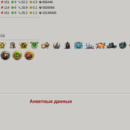
151
9
52.2
4.3
806446
114
6
20.8
0.1
5826566
151
9
25.2
1.1
15148406
/12
)
Анкетные данные