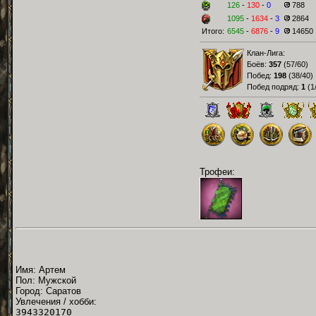
126
-
130
-
0
788
1095
-
1634
-
3
2864
Итого:
6545
-
6876
-
9
14650
Клан-Лига:
Боёв:
357
(
57/60
)
Побед:
198
(
38/40
)
Побед подряд:
1
(
1
Трофеи:
Имя: Артем
Пол: Мужской
Город: Саратов
Увлечения / хобби:
3943320170