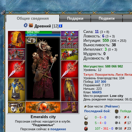
Общие сведения
Подарки
Подвиги
Древний
[12]
Сила:
11
(3 + 8)
5894/7857
124/124
Ловкость:
6
(3 + 3)
Интуиция:
559
(306 + 253)
Выносливость:
38
Интеллект:
3
(0 + 3)
Мудрость:
0
Духовность:
0
Могущество: 588 066 982
Уровень: 12
Титул: Покоритель Лиги Янт
Уровень благородства: 104
Побед:
107 300
Поражений: 7 373
Ничьих: 223
Клан:
MARS
Место рождения:
Low city
День рождения персонажа: 06.02
Бои чести: (
Рейтинг
)
Последний бой
:
Победа
Emeralds city
0
-
6
-
0
0
4
Персонаж сейчас находится в клубе.
5
-
4
-
0
4
17
"Подземелье"
107
-
361
-
0
58
23
Персонаж сейчас в
поединке