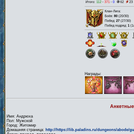
Итого:
112
-
371
-
0
62
23
Клан-Лига:
Боёв:
80
(
20/30
)
Побед:
27
(
27/30
)
Побед подряд:
1
(
1
Награды:
Анкетные
Имя: Андрюха
Пол: Мужской
Город: Житомир
Домашняя страница:
http://https://lib.paladins.ru/dungeons/abode/g