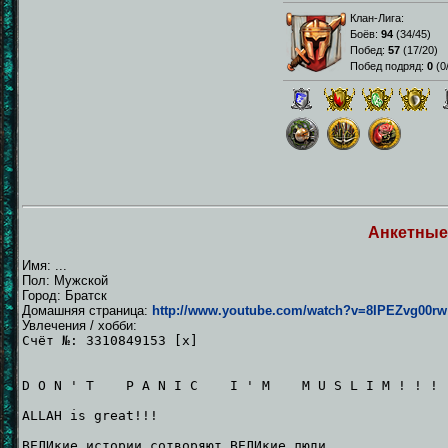
Клан-Лига:
Боёв:
94
(
34/45
)
Побед:
57
(
17/20
)
Побед подряд:
0
(
0
Анкетные
Имя: ...
Пол: Мужской
Город: Братск
Домашняя страница:
http://www.youtube.com/watch?v=8IPEZvg00rw
Увлечения / хобби:
Счёт №: 3310849153 [x]
D O N ' T P A N I C I ' M M U S L I M ! ! !
ALLAH is great!!!
ВЕЛИкие истории сотворяют ВЕЛИкие люди