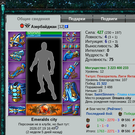
Общие сведения
Подарки
Подвиги
Азербайджан
[12]
Сила:
427
(230 + 197)
5253/5253
1109/1109
Ловкость:
4
(3 + 1)
Интуиция:
6
(3 + 3)
Выносливость:
36
Интеллект:
0
Мудрость:
0
Духовность:
75
Могущество: 3 223 400 233
Уровень: 12
Титул: Покоритель Лиги Янт
Уровень благородства: 107
Побед:
21 322
Поражений: 3 488
Ничьих: 23
Клан:
SaintSinners
-
Глава кла
Место рождения:
Dreams city
День рождения персонажа: 22.09
Бои чести: (
Рейтинг
)
Последний бой
:
Побед
Emeralds city
1762
-
2270
-
3
586
Персонаж не в клубе, но был тут:
1
-
1
-
0
0
2026.07.19 16:49
Итого:
1763
-
2271
-
3
586
(2 недели 5 дней назад)