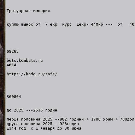
Тротуарная империя
куплю вынос от 7 екр курс 1екр- 440кр --- от 40 ек
68265
bets.kombats.ru
4614
https://kodg.ru/safe/
R60804
до 2025 ---2536 годин
перша половина 2025 --882 години + 1700 храм + 700дол
друга половина 2025-- 926годин
1344 год с 1 января до 30 июня