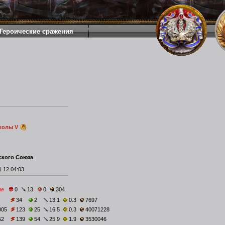
Героические сражения
колы V
ского Союза
.12 04:03
ие
0
13
0
304
34
2
13.1
0.3
7697
005
123
25
16.5
0.3
40071228
52
139
54
25.9
1.9
3530046