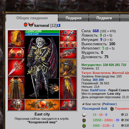
Общие сведения
Подарки
Подвиги
karnaval
[12]
Сила:
668
(192 + 476)
11089/11089
1329/1329
Ловкость:
8
(3 + 5)
Интуиция:
9
(3 + 6)
Выносливость:
100
Интеллект:
5
(0 + 5)
Мудрость:
0
Духовность:
75
Могущество: 158 826 281 710
Уровень: 12
Титул: Властитель Желтой Ш
Уровень благородства: 193
Побед:
369 399
Поражений: 36 563
Ничьих: 214
Клан:
DarkForce
-
Герой Совет
Место рождения:
Low city
День рождения персонажа: 21.01
Бои чести: (
Рейтинг
)
Последний бой
:
Поражен
East city
14
-
16
-
0
13
Персонаж сейчас находится в клубе.
19558
-
24061
-
39
39
"Колдовской мир"
2685
-
2136
-
2
53