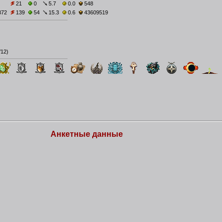
21
0
5.7
0.0
548
372
139
54
15.3
0.6
43609519
/12
)
Анкетные данные