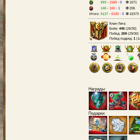
993
-
1589
-
0
1671
146
-
160
-
1
206
Итого:
6137
-
6100
-
3
16373
Клан-Лига:
Боёв:
446
(
26/30
)
Побед:
269
(
29/30
)
Побед подряд:
1
(
1
Награды:
Подарки: