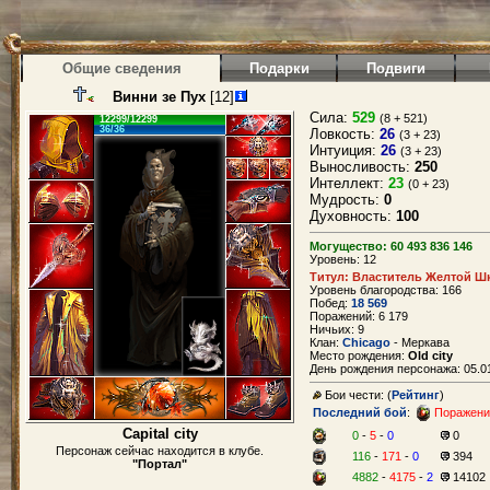
Общие сведения
Подарки
Подвиги
Винни зе Пух
[12]
Сила:
529
(8 + 521)
12299/12299
36/36
Ловкость:
26
(3 + 23)
Интуиция:
26
(3 + 23)
Выносливость:
250
Интеллект:
23
(0 + 23)
Мудрость:
0
Духовность:
100
Могущество: 60 493 836 146
Уровень: 12
Титул: Властитель Желтой Ш
Уровень благородства: 166
Побед:
18 569
Поражений: 6 179
Ничьих: 9
Клан:
Chicago
- Меркава
Место рождения:
Old city
День рождения персонажа: 05.01
Бои чести: (
Рейтинг
)
Последний бой
:
Поражени
Capital city
0
-
5
-
0
0
Персонаж сейчас находится в клубе.
116
-
171
-
0
394
"Портал"
4882
-
4175
-
2
14102