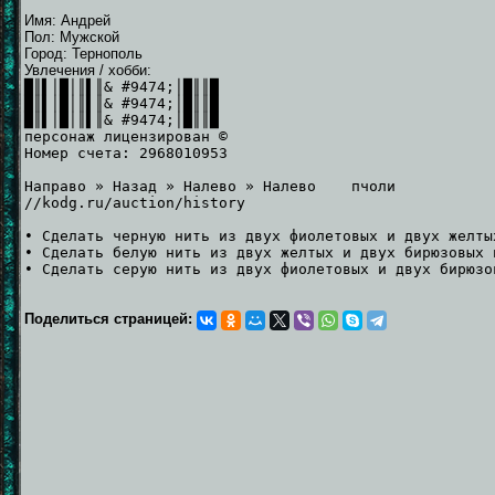
Имя: Андрей
Пол: Мужской
Город: Тернополь
Увлечения / хобби:
█║▌│█│║▌║& #9474;│█║║█
█║▌│█│║▌║& #9474;│█║║█
█║▌│█│║▌║& #9474;│█║║█
персонаж лицензирован ©
Номер счета: 2968010953
Направо » Назад » Налево » Налево пчоли
//kodg.ru/auction/history
• Сделать черную нить из двух фиолетовых и двух желты
• Сделать белую нить из двух желтых и двух бирюзовых 
• Сделать серую нить из двух фиолетовых и двух бирюзо
Поделиться страницей: