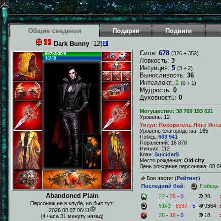
Общие сведения
Подарки
Подвиги
Dark Bunny
[12]
Сила:
678
(326 + 352)
8628/8628
48/48
Ловкость:
3
Интуиция:
5
(3 + 2)
Выносливость:
36
Интеллект:
1
(0 + 1)
Мудрость:
0
Духовность:
0
Могущество: 38 769 193 621
Уровень: 12
Титул: Покоритель Лиги Янт
Уровень благородства: 165
Побед:
603 941
Поражений: 16 878
Ничьих: 112
Клан:
SuiciderS
Место рождения:
Old city
День рождения персонажа: 08.09
Бои чести: (
Рейтинг
)
Последний бой
:
Победа
Abandoned Plain
22
-
25
-
0
28
Персонаж не в клубе, но был тут:
5143
-
5337
-
5
9364
2026.08.07 06:11
26
-
16
-
0
18
(4 часа 31 минуту назад)