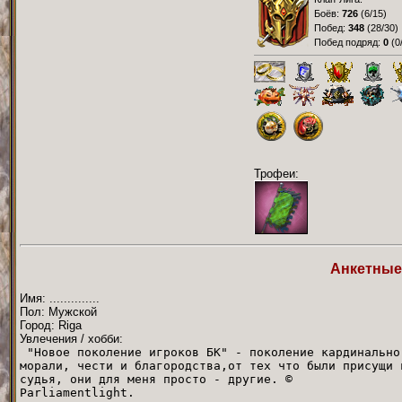
Боёв:
726
(
6/15
)
Побед:
348
(
28/30
)
Побед подряд:
0
(
0
Трофеи:
Анкетные
Имя: ..............
Пол: Мужской
Город: Riga
Увлечения / хобби:
"Новое поколение игроков БК" - поколение кардинально
морали, чести и благородства,от тех что были присущи 
судья, они для меня п
Parliame