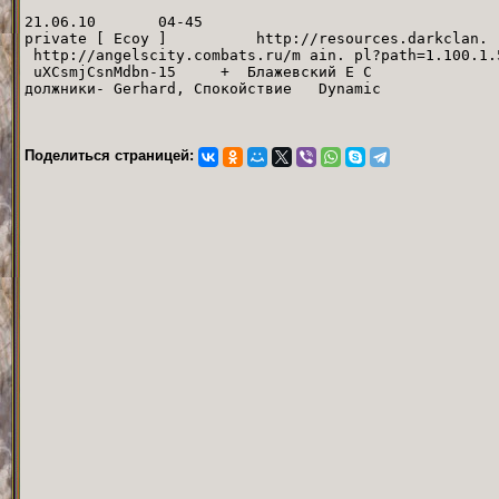
21.06.10 04-45
private [ Ecoy ] http://resources.darkclan. ru
http://angelscity.combats.ru/m ai
uXCsmjCsnMdbn-15 + Блажевский Е С 
должники- Gerhard, Спокойстви
Поделиться страницей: