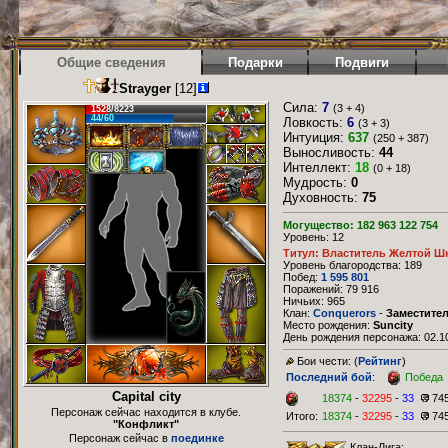
Общие сведения
Подарки
Подвиги
Strayger
[12]
Сила:
7
(3 + 4)
1528/8223
44/60
Ловкость:
6
(3 + 3)
Интуиция:
637
(250 + 387)
Выносливость:
44
Интеллект:
18
(0 + 18)
Мудрость:
0
Духовность:
75
Могущество: 182 963 122 754
Уровень: 12
Титул: Властитель Желтой Ш
Уровень благородства: 189
Побед:
1 595 801
Поражений: 79 916
Ничьих: 965
Клан:
Conquerors
-
Заместите
Место рождения:
Suncity
День рождения персонажа: 02.10
Бои чести: (
Рейтинг
)
Последний бой
:
Победа
Capital city
18374
-
32295
-
33
74
Персонаж сейчас находится в клубе.
Итого:
18374
-
32295
-
33
74
"Конфликт"
Персонаж сейчас в
поединке
Клан-Лига: