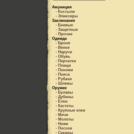
Амуниция
·
Костыли
·
Эликсиры
Заклинания
·
Боевые
·
Защитные
·
Прочие
Одежда
·
Броня
·
Венки
·
Наручи
·
Обувь
·
Перчатки
·
Плащи
·
Поножи
·
Пояса
·
Рубахи
·
Шлемы
Оружие
·
Булавы
·
Дубины
·
Елки
·
Кастеты
·
Крупные елки
·
Мечи
·
Молоты
·
Ножи
·
Посохи
·
Секиры