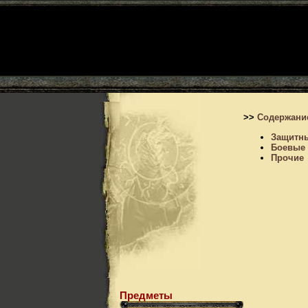
>>
Содержани
Защитн
Боевые
Прочие
Предметы