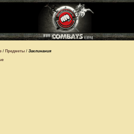
е
/
Предметы
/
Заклинания
ые