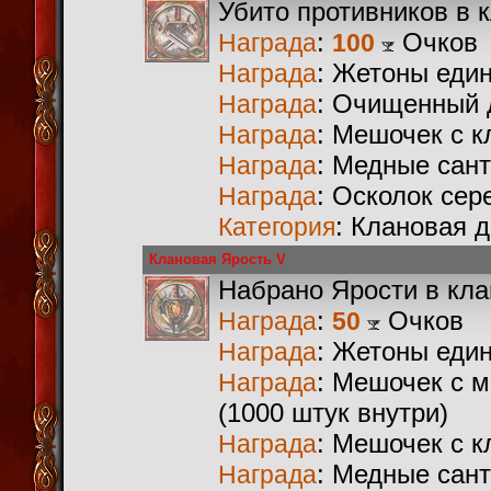
Убито противников в 
:
Очков
Награда
100
: Жетоны еди
Награда
: Очищенный 
Награда
: Мешочек с 
Награда
: Медные сан
Награда
: Осколок сер
Награда
: Клановая 
Категория
Клановая Ярость V
Набрано Ярости в кл
:
Очков
Награда
50
: Жетоны еди
Награда
: Мешочек с 
Награда
(1000 штук внутри)
: Мешочек с 
Награда
: Медные сан
Награда