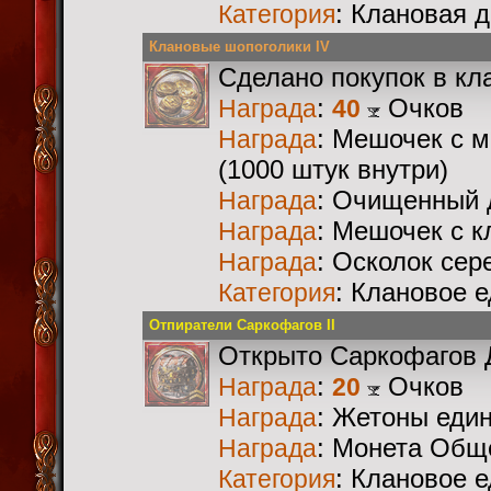
: Клановая 
Категория
Клановые шопоголики IV
Сделано покупок в кл
:
Очков
Награда
40
: Мешочек с 
Награда
(1000 штук внутри)
: Очищенный 
Награда
: Мешочек с 
Награда
: Осколок сер
Награда
: Клановое 
Категория
Отпиратели Саркофагов II
Открыто Саркофагов 
:
Очков
Награда
20
: Жетоны еди
Награда
: Монета Общ
Награда
: Клановое 
Категория