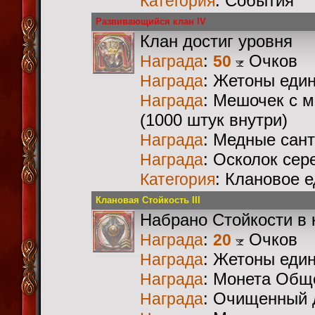
: События
Категория
Развивающийся клан IV
Клан достиг уровня
:
Очков
Награда
50
: Жетоны еди
Награда
: Мешочек с 
Награда
(1000 штук внутри)
: Медные сан
Награда
: Осколок сер
Награда
: Клановое 
Категория
Клановая Стойкость III
Набрано Стойкости в 
:
Очков
Награда
20
: Жетоны еди
Награда
: Монета Общ
Награда
: Очищенный 
Награда