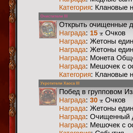
: Клановые 
Категория
Очистители III
Открыть очищенные 
:
Очков
Награда
15
: Жетоны еди
Награда
: Жетоны еди
Награда
: Монета Общ
Награда
: Мешочек с 
Награда
: Клановые 
Категория
Укротители Хаоса III
Побед в групповом И
:
Очков
Награда
30
: Жетоны еди
Награда
: Очищенный 
Награда
: Мешочек с 
Награда