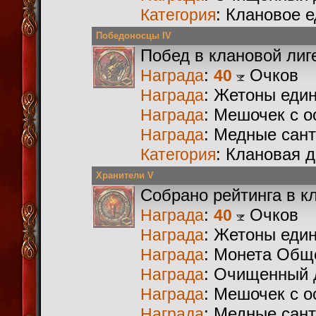
: Клановое 
Категория
Победоносцы IV
Побед в клановой лиг
:
Очков
Награда
40
: Жетоны еди
Награда
: Мешочек с 
Награда
: Медные сан
Награда
: Клановая 
Категория
Хранители V
Собрано рейтинга в к
:
Очков
Награда
40
: Жетоны еди
Награда
: Монета Общ
Награда
: Очищенный 
Награда
: Мешочек с 
Награда
: Медные сан
Награда