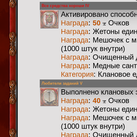
Все средства хороши IV
Активировано способ
:
Очков
Награда
50
: Жетоны еди
Награда
: Мешочек с 
Награда
(1000 штук внутри)
: Очищенный 
Награда
: Медные сан
Награда
: Клановое 
Категория
Любители заданий V
Выполнено клановых 
:
Очков
Награда
40
: Жетоны еди
Награда
: Мешочек с 
Награда
(1000 штук внутри)
: Очищенный 
Награда