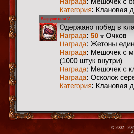
: Мешочек с 
Награда
: Клановая 
Категория
Разрушители V
Одержано побед в кл
:
Очков
Награда
50
: Жетоны еди
Награда
: Мешочек с 
Награда
(1000 штук внутри)
: Мешочек с 
Награда
: Осколок сер
Награда
: Клановая 
Категория
© 2002 - 202
A