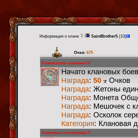
Информация о клане
SaintBrotherS
[10]
Очки:
675
Разжигатели пламени IV
Начато клановых бое
:
Очков
Награда
50
: Жетоны еди
Награда
: Монета Общ
Награда
: Мешочек с 
Награда
: Осколок сер
Награда
: Клановая 
Категория
Клановые головорезы V