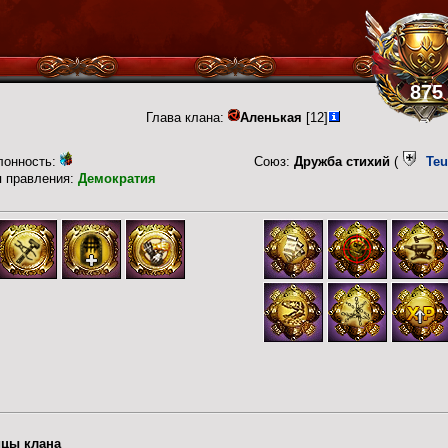
875
Глава клана:
Аленькая
[12]
лонность:
Союз:
Дружба стихий
(
Teu
п правления:
Демократия
цы клана