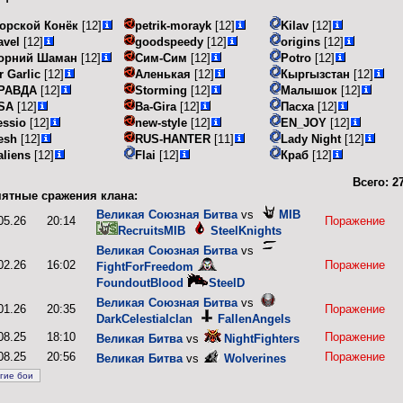
орской Конёк
[12]
petrik-morayk
[12]
Kilav
[12]
avel
[12]
goodspeedy
[12]
origins
[12]
орний Шаман
[12]
Сим-Сим
[12]
Potro
[12]
r Garlic
[12]
Аленькая
[12]
Кыргызстан
[12]
РАВДА
[12]
Storming
[12]
Малышок
[12]
SA
[12]
Ba-Gira
[12]
Пасха
[12]
essio
[12]
new-style
[12]
EN_JOY
[12]
esh
[12]
RUS-HANTER
[11]
Lady Night
[12]
aliens
[12]
Flai
[12]
Краб
[12]
Всего:
2
ятные сражения клана:
Великая Союзная Битва
vs
MIB
05.26
20:14
Поражение
RecruitsMIB
SteelKnights
Великая Союзная Битва
vs
02.26
16:02
Поражение
FightForFreedom
FoundoutBlood
SteelD
Великая Союзная Битва
vs
01.26
20:35
Поражение
DarkCelestialclan
FallenAngels
08.25
18:10
Поражение
Великая Битва
vs
NightFighters
08.25
20:56
Поражение
Великая Битва
vs
Wolverines