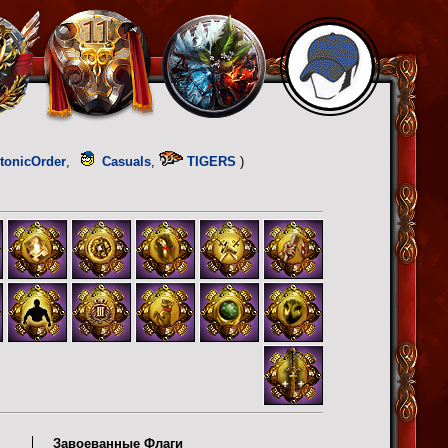
tonicOrder
,
Casuals
,
TIGERS
)
Завоеванные Флаги