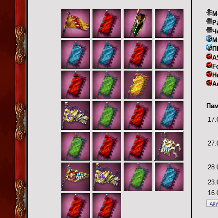
М
P
Ч
M
П
A
F
H
A
Пам
17.
27.
28.
23.
16.