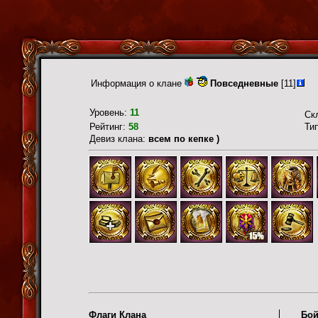
Информация о клане
Повседневные
[11]
Уровень:
11
Ск
Рейтинг:
58
Ти
Девиз клана:
всем по кепке )
Флаги Клана
Бой