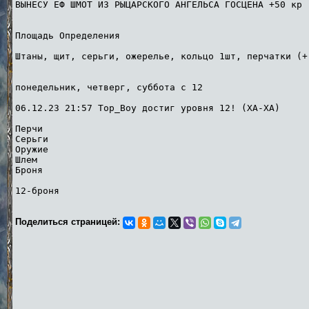
ВЫНЕСУ ЕФ ШМОТ ИЗ РЫЦАРСКОГО АНГЕЛЬСА ГОСЦЕНА +50 кр
Площадь Определения
Штаны, щит, серьги, ожерелье, кольцо 1шт, п
понедельник, четверг, суббота с 12
06.12.23 21:57 Top_Boy достиг уровня 12! (ХА-ХА)
Перчи
Серьги
Оружие
Шлем
Броня
12-броня
Поделиться страницей: