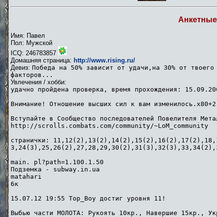
Анкетные
Имя: Павел
Пол: Мужской
ICQ: 246783857
Домашняя страница:
http://www.rising.ru/
Девиз:
Победа на 50% зависит от удачи,на 30% от твоего
факторов...
Увлечения / хобби:
удачно пройдена проверка, время прохождения: 15.09.20
Внимание! Отношение высших сил к вам изменилось.х80+2
Вступайте в Сообщество последователей Повелителя Мета
http://scrolls.combats.com/community/~LoM_community
странички: 11,12(2),13(2),14(2),15(2),16(2),17(2),18,
3,24(3),25,26(2),27,28,29,30(2),31(3),32(3),33,34(2),
main. pl?path=1.100.1.50
Подземка - subway.in.ua
matahari
6к
15.07.12 19:55 Top_Boy достиг уровня 11!
Выбью части МОЛОТА: Рукоять 10кр., Навершие 15кр., Ук