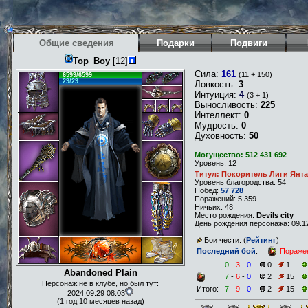
Общие сведения
Подарки
Подвиги
Top_Boy
[12]
Сила:
161
(11 + 150)
6599/6599
29/29
Ловкость:
3
Интуиция:
4
(3 + 1)
Выносливость:
225
Интеллект:
0
Мудрость:
0
Духовность:
50
Могущество: 512 431 692
Уровень: 12
Титул: Покоритель Лиги Янт
Уровень благородства: 54
Побед:
57 728
Поражений: 5 359
Ничьих: 48
Место рождения:
Devils city
День рождения персонажа: 09.12
Бои чести: (
Рейтинг
)
Последний бой
:
Пораже
0
-
3
-
0
0
1
Abandoned Plain
7
-
6
-
0
2
15
Персонаж не в клубе, но был тут:
Итого:
7
-
9
-
0
2
15
2024.09.29 08:03
(1 год 10 месяцев назад)