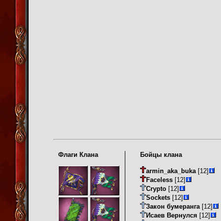
Флаги Клана
Бойцы клана
armin_aka_buka
[12]
Faceless
[12]
Crypto
[12]
Sockets
[12]
Закон бумеранга
[12]
Исаев Вернулся
[12]