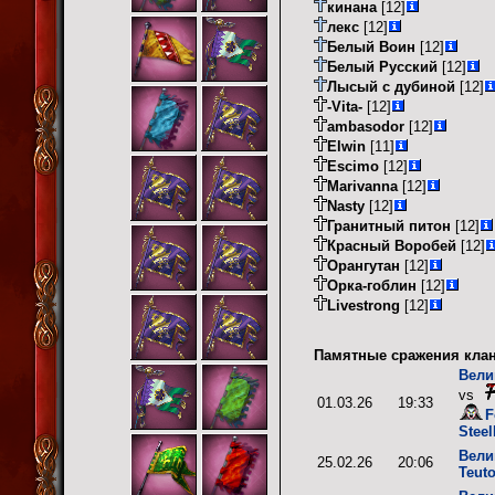
кинана
[12]
лекс
[12]
Белый Воин
[12]
Белый Русский
[12]
Лысый с дубиной
[12]
-Vita-
[12]
ambasodor
[12]
Elwin
[11]
Escimo
[12]
Marivanna
[12]
Nasty
[12]
Гранитный питон
[12]
Красный Воробей
[12]
Орангутан
[12]
Орка-гоблин
[12]
Livestrong
[12]
Памятные сражения клан
Вели
vs
01.03.26
19:33
F
Stee
Вели
25.02.26
20:06
Teut