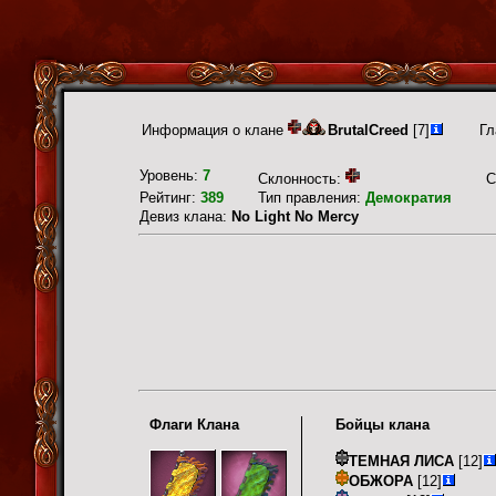
Информация о клане
BrutalCreed
[7]
Гл
Уровень:
7
Склонность:
С
Рейтинг:
389
Тип правления:
Демократия
Девиз клана:
No Light No Mercy
Флаги Клана
Бойцы клана
ТЕМНАЯ ЛИСА
[12]
ОБЖОРА
[12]