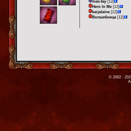
max-tay
[12]
Hero In Me
[12]
karjalaine
[12]
Волшебница
[12]
© 2002 - 202
A