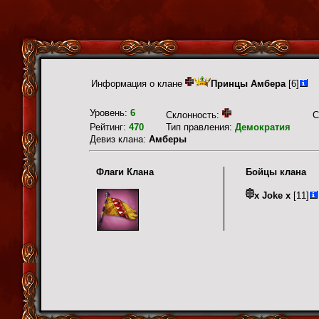
Информация о клане
Принцы Амбера
[6]
Уровень:
6
Склонность:
С
Рейтинг:
470
Тип правления:
Демократия
Девиз клана:
Амберы
Флаги Клана
Бойцы клана
x Joke x
[11]